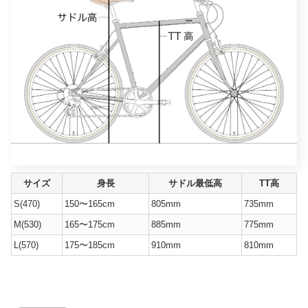
サイズ
身長
サドル最低高
TT高
S(470)
150〜165cm
805mm
735mm
M(530)
165〜175cm
885mm
775mm
L(570)
175〜185cm
910mm
810mm