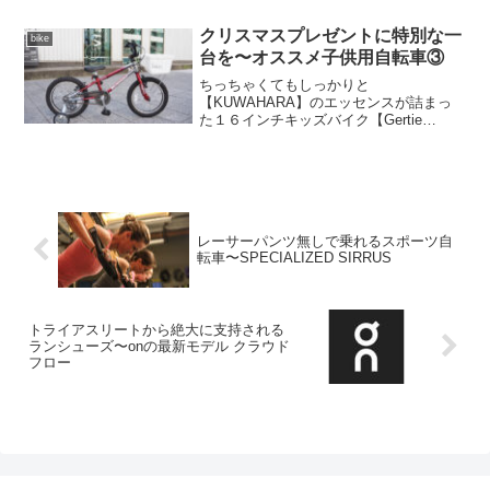
も僅かとなってしまいました。このデザ
インなら人気が集中するのも解ります
クリスマスプレゼントに特別な一
bike
ね。DONKY Jr18 ...
台を〜オススメ子供用自転車③
ちっちゃくてもしっかりと
【KUWAHARA】のエッセンスが詰まっ
た１６インチキッズバイク【Gertie
Ver4.0】です。【KUWAHARA】といえ
ば、大ヒット映画「E.T.」に登場した自
転車として有名ですね。この自転車で空
を飛ぶシーンで...
レーサーパンツ無しで乗れるスポーツ自
転車〜SPECIALIZED SIRRUS
トライアスリートから絶大に支持される
ランシューズ〜onの最新モデル クラウド
フロー