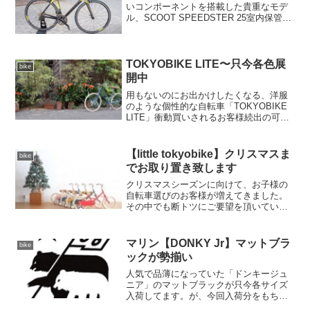
いコンポーネントを搭載した貴重なモデ
ル、SCOOT SPEEDSTER 25室内保管で
丁寧に扱われていた極上の車体を下取に
てお譲り頂きました 。ワイヤー内蔵式の
軽量アルミフレームにリア11速シマノ
5800...
TOKYOBIKE LITE〜只今各色展
bike
開中
用もないのにお出かけしたくなる、洋服
のような個性的な自転車「TOKYOBIKE
LITE」衝動買いされるお客様続出の可愛
さです。スポーツサイクル規格の26×1.25
タイヤで見た目からは想像できないほど
キビキビと走ります。各種バスケットや
【little tokyobike】クリスマスま
bike
同色...
でお取り置き致します
クリスマスシーズンに向けて、お子様の
自転車選びのお客様が増えてきました。
その中でも断トツにご要望を頂いている
のがリトルトーキョーバイク。シンプル
なデザインと可愛らしさで、誰からも愛
されるキッズバイクです。一時は品切れ
マリン【DONKY Jr】マットブラ
bike
状態が続き、大変ご迷惑を...
ックが勢揃い
人気で品薄になっていた「ドンキージュ
ニア」のマットブラックが只今各サイズ
入荷してます。が、今回入荷分をもちま
して今季メーカー完売。当店フリー在庫