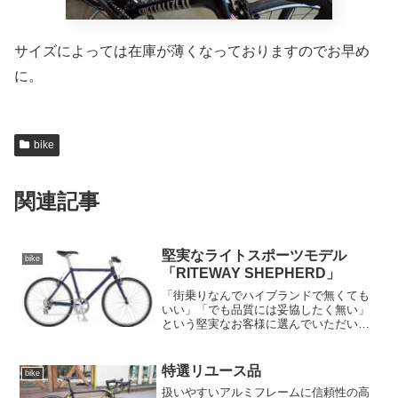
サイズによっては在庫が薄くなっておりますのでお早め
に。
bike
関連記事
堅実なライトスポーツモデル
bike
「RITEWAY SHEPHERD」
「街乗りなんでハイブランドで無くても
いい」「でも品質には妥協したく無い」
という堅実なお客様に選んでいただいて
ます。とにかくパーツ構成が良く考えら
れていて、ブレーキやホイールのハブな
どにも信頼性の高いシマノ製が使われま
特選リユース品
bike
す。カッチリとセットアッ...
扱いやすいアルミフレームに信頼性の高