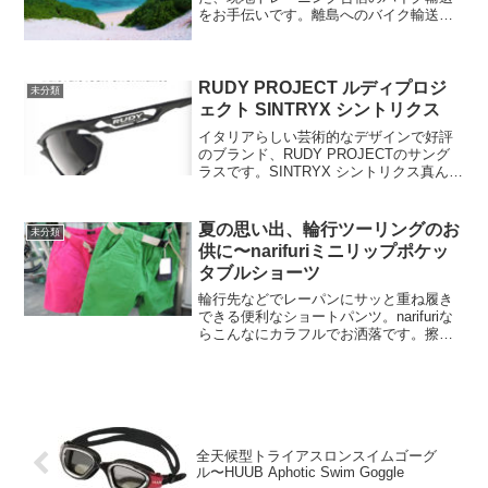
をお手伝いです。離島へのバイク輸送
は、前もって宿に送っておくと楽です
が、今回は荷物と一緒に機内預けです。
梱包ケースは使わない時にコンパクトに
畳んで保管できる、Qbicl...
RUDY PROJECT ルディプロジ
未分類
ェクト SINTRYX シントリクス
イタリアらしい芸術的なデザインで好評
のブランド、RUDY PROJECTのサング
ラスです。SINTRYX シントリクス真ん中
のロゴマークを押すとフレームが開いて
レンズの交換が簡単にできます。整流効
果の高そうなエアインテークは正に機能
夏の思い出、輪行ツーリングのお
未分類
美。レン...
供に〜narifuriミニリップポケッ
タブルショーツ
輪行先などでレーパンにサッと重ね履き
できる便利なショートパンツ。narifuriな
らこんなにカラフルでお洒落です。擦れ
に強く破れにくい超軽量リップストップ
素材なので、普段の自転車用としてもガ
ンガンお使いいただけます。八つのポケ
ット付き、パッ...
全天候型トライアスロンスイムゴーグ
ル〜HUUB Aphotic Swim Goggle