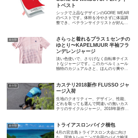
トベスト
シックで上品なデザインのGORE WEAR
のベストです。体幹を冷やさずに体温調
整でき、ベテランサイクリストが好んで
着用するのがベスト。こまめに脱ぎ着せ
ずとも着っぱなしで常に適温を保てるの
で、一度使うと手放せません。こちらの
さらっと着れるプラス１センチの
未分類
商品はGOREの代...
ゆとり〜KAPELMUUR 半袖フラ
ンデレンジャージ
淡い色使いで、さりげなく自転車テイス
トなジャージです。このカペルミュール
独特のカジュアルさと、ほんのり爽やか
なスポーツ感がたまりませんね。タイト
過ぎずに程よくフィットしてくれて、サ
イクルジャージの機能もバッチリです。
カステリ2018新作 FLUSSO ジャ
未分類
自転車ウェアが欲しいけど...
ージ入荷
生地のクオリティー、デザイン、性能、
どれを取っても選んで間違いの無いカス
テリのサイクルジャージ。2018年新作入
荷してます。CASTELLI 18013 FLUSSO
JERSEY FZ 12,800 +税
トライアスロンバイク梱包
未分類
4月の宮古島トライアスロン大会に向け
た、現地トレーニング合宿のバイク輸送