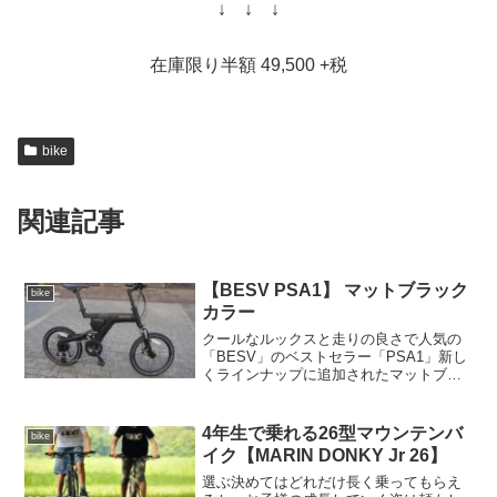
↓ ↓ ↓
在庫限り半額 49,500 +税
bike
関連記事
【BESV PSA1】 マットブラック
bike
カラー
クールなルックスと走りの良さで人気の
「BESV」のベストセラー「PSA1」新し
くラインナップに追加されたマットブラ
ックカラー、「Matte Black Gradation
dot」が今売れてます。シンプルな外観に
前後サスペンション、ディスク...
4年生で乗れる26型マウンテンバ
bike
イク【MARIN DONKY Jr 26】
選ぶ決めてはどれだけ長く乗ってもらえ