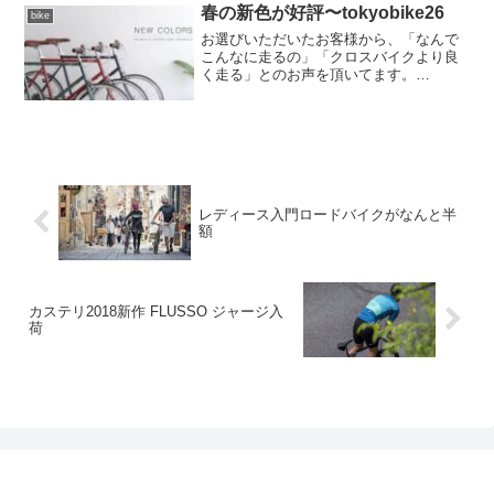
評をいただいている人気モデルが、1年ぶ
春の新色が好評〜tokyobike26
bike
りにようや...
お選びいただいたお客様から、「なんで
こんなに走るの」「クロスバイクより良
く走る」とのお声を頂いてます。
tokyobike26はフレーム素材が上質なクロ
モリ鋼なので、ペダルを踏むたびにウィ
ップ（しなり）が効いて軽快にグングン
進んでくれるのです...
レディース入門ロードバイクがなんと半
額
カステリ2018新作 FLUSSO ジャージ入
荷