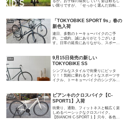
るか。お子様の成長していく姿は頼もし
い限りですが、「せっかく選んだ自転車
があっというまに小さくなった……」と
ガッカリ。一年でも長く乗れるのを選び
たいですよね。この【MARIN DONKY
「TOKYOBIKE SPORT 9s」春の
bike
Jr】は身長13...
新色入荷
連日、多数のトーキョーバイクのご予
約、ご成約、誠にありがとうございま
す。日常の延長にありながら、スポーツ
の走りも持ち合わせたトーキョーバイク
の傑作「SPORT 9s」春の新色です。不
自由が強いられているこんな時だからこ
9月15日発売の新しい
bike
そ、日常の移動を最高に...
TOKYOBIKE SS
シンプルなスタイルで街乗りにピッタ
リ！！気軽に乗れるライトなスポーツサ
イクル、トーキョーバイクのシングルス
ピードモデル。「TOKYO BIKE SS」デ
ザインをリニューアルして新発売です。
自転車に乗る楽しさを再認識させてくれ
ビアンキのクロスバイク【C-
bike
るモデルです。N...
SPORT1】入荷
街乗り、通勤、フィットネスと幅広く楽
しめるベーシックなクロスバイク。
【BIANCHI C-SPORT 1 】只今、各色各
サイズ順次入荷中です。美しいフレーム
の造形と個性的なカラーで毎シーズン好