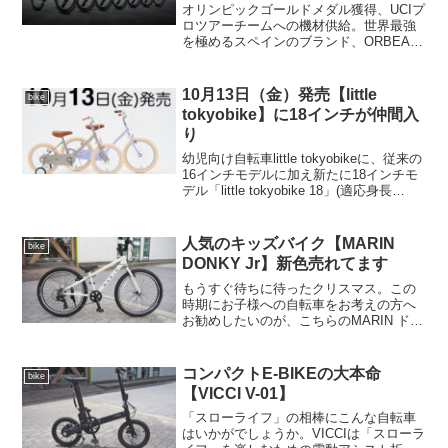
オリンピックゴールドメダル獲得、UCIプ
ロツアーチームへの機材供給。世界最強
を極めるスペインのブランド、ORBEAの
フラットバーロードが入荷してます。タ
ウンユースにも使うなら、やはり取り回
しがラクなフラットバーは魅力ですね。
10月13日（金）発売【little
bike
フレームの造形の...
tokyobike】に18インチが仲間入
り
幼児向け自転車little tokyobikeに、従来の
16インチモデルに加え新たに18インチモ
デル「little tokyobike 18」(適応身長
105cm〜125cm)が仲間入りします。(左：
little tokyobike 16、...
人気のキッズバイク【MARIN
bike
DONKY Jr】新色売れてます
もうすぐ待ちに待ったクリスマス。この
時期にお子様への自転車をお考えの方へ
お勧めしたいのが、こちらのMARIN ドン
キージュニアです。MARIN DONKY Jr 20
MAT BLACKMARIN DONKY Jr 22
GLOSS SPA...
コンパクトE-BIKEの大本命
bike
【VICCI V-01】
「スローライフ」の相棒にこんな自転車
はいかがでしょうか。VICCIは「スローラ