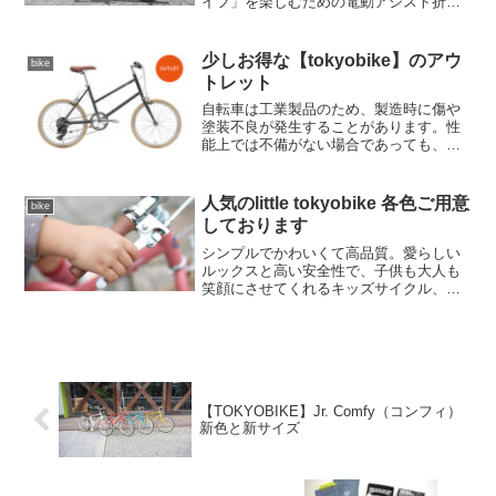
イフ」を楽しむための電動アシスト折り
たたみ自転車です。FUJI、TERN、
DAHON、COLNAGOなどの有名どころの
輸入元メーカー「アキボウ」が新たに手
少しお得な【tokyobike】のアウ
bike
掛けるブ...
トレット
自転車は工業製品のため、製造時に傷や
塗装不良が発生することがあります。性
能上では不備がない場合であっても、製
品のデザインを損ねてしまうと判断した
場合は原則販売を控えています。アウト
レット製品は、その中でも傷が比較的目
人気のlittle tokyobike 各色ご用意
bike
立たないもの、もしくはタ...
しております
シンプルでかわいくて高品質。愛らしい
ルックスと高い安全性で、子供も大人も
笑顔にさせてくれるキッズサイクル、
little tokyobike。只今各色取り揃えてま
す。モモは品薄のため不定期の入荷とな
っております。お気軽にお問い合わせ下
さい。当...
【TOKYOBIKE】Jr. Comfy（コンフィ）
新色と新サイズ