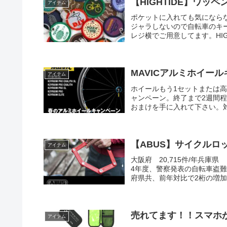
【HIGHTIDE】ワッ
アイテム
ポケットに入れても気になら
ジャラしないので自転車のキー
レジ横でご用意してます。HIGHTI
MAVICアルミホイー
アイテム
ホイールもう1セットまたは
ャンペーン。終了まで2週間
おまけを手に入れて下さい。対象
【ABUS】サイクルロ
アイテム
大阪府 20,715件/年兵庫県
4年度、警察発表の自転車盗
府県共、前年対比で2桁の増加率
売れてます！！スマホ
アイテム