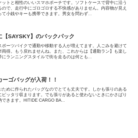
ケットと相性のいいスマホポーチです。ソフトケースで背中に沿う
るので、走行中にゴロゴロする不快感がありません。内容物が見え
て小銭やキーも携帯できます。男女を問わず...
【SAYSKY】のバックパック
スポーツバイクで通勤や移動する人が増えてます。人ごみを避けて
挙両得。もう戻れませんね。また、これからは【通勤ラン】も楽し
にランニングスタイルで街を走るのは何とも...
カーゴバッグが入荷！！
ぶために作られたバッグなのでとても丈夫です。しかも張りのある
にピッタリ収まります。でも張りがあると使わないときにかさばり
す。HITIDE CARGO BA...