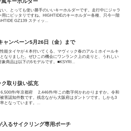
ペン風キーホルダー
ない、とっても使い勝手のいいキーホルダーです。走行中にジャラ
用にピッタリですね。HIGHTIDEのキーホルダー各種、只今一階
DE GZ139 スティッ...
ルキャンペーン5月26日（金）まで
高性能タイヤが４本付いてくる、マヴィック春のアルミホイールキ
程となりました。ぜひこの機会にワンランク上の走りと、うれしい
商品は以下の5モデルです。■KSYRI...
ック取り扱い拡充
 6,500件/年京都府 2,446件/年この数字何かわかりますか。令和
難被害認知件数です。残念ながら大阪府はダントツです。しかも3
となっています。...
が入るサイクリング専用ポーチ