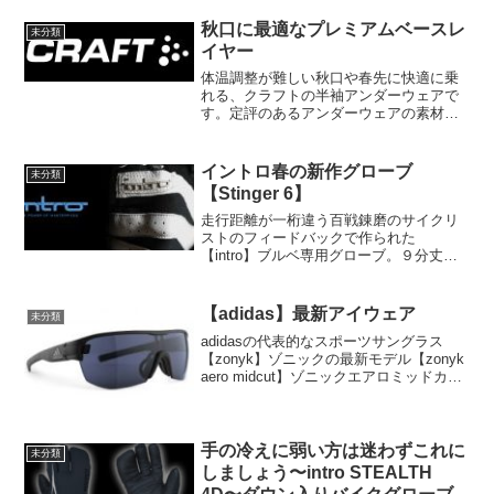
秋口に最適なプレミアムベースレ
未分類
イヤー
体温調整が難しい秋口や春先に快適に乗
れる、クラフトの半袖アンダーウェアで
す。定評のあるアンダーウェアの素材を
さらに原糸の構造から見直し、より薄く
着やすくなってます。わき下は通気性と
放熱効果の高いメッシュ生地でオーバー
イントロ春の新作グローブ
未分類
ヒートを防ぎます。半袖ウ...
【Stinger 6】
走行距離が一桁違う百戦錬磨のサイクリ
ストのフィードバックで作られた
【intro】ブルベ専用グローブ。９分丈タ
イプのニューモデルです。ハンドルを握
ってみるとフィット感がすごい上に「な
るほど…」と思うあちこちに低反発パッ
【adidas】最新アイウェア
未分類
ドが配置されてます。特に...
adidasの代表的なスポーツサングラス
【zonyk】ゾニックの最新モデル【zonyk
aero midcut】ゾニックエアロミッドカッ
トが入荷してます。インパクトたっぷり
な特大レンズを踏襲し、一部直線的なレ
ンズシェイプにした事で、よりすっ...
手の冷えに弱い方は迷わずこれに
未分類
しましょう〜intro STEALTH