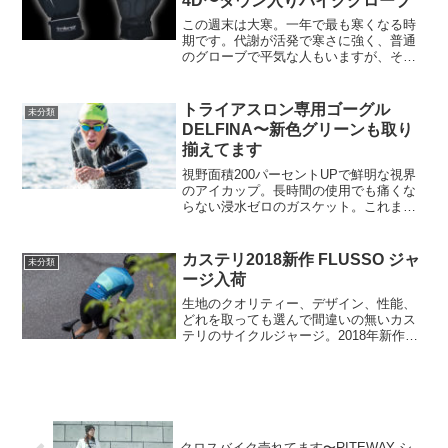
4D〜ダウン入りバイクグローブ
この週末は大寒。一年で最も寒くなる時
期です。代謝が活発で寒さに強く、普通
のグローブで平気な人もいますが、そう
でないあなたにはぜひこのグローブがお
すすめです。セミミトン形状で中綿にダ
ウンを採用した真冬向けグローブです。
トライアスロン専用ゴーグル
未分類
他には無いこの暖かさとフ...
DELFINA〜新色グリーンも取り
揃えてます
視野面積200パーセントUPで鮮明な視界
のアイカップ。長時間の使用でも痛くな
らない浸水ゼロのガスケット。これまで
広視界ゴーグルが合わずに諦めていたあ
なたにぜひ使って欲しいモデルです。進
路や周りの競技者が確認できて安心して
カステリ2018新作 FLUSSO ジャ
未分類
競技できるので、これ...
ージ入荷
生地のクオリティー、デザイン、性能、
どれを取っても選んで間違いの無いカス
テリのサイクルジャージ。2018年新作入
荷してます。CASTELLI 18013 FLUSSO
JERSEY FZ 12,800 +税
クロスバイク売れてます〜RITEWAY シ