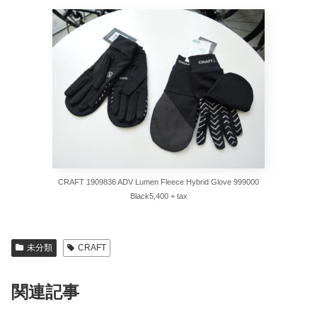
CRAFT 1909836 ADV Lumen Fleece Hybrid Glove 999000
Black5,400 + tax
未分類
CRAFT
関連記事