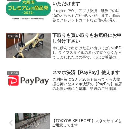
ーキョーバイクの魅力は外...
いただけます
「region PAY」アプリ決済、紙券での決
済のどちらもご利用いただけます。商品
券とクレジットカードなど他の決済方法
との併用も承ります。ご来店心よりお待
ち申し上げております。
下取りも買い取りもお気軽にお申
お知らせ
し付け下さい
車に積んで出かけた思い出いっぱいのBD-
1。ライフスタイルの変化で乗らなくなっ
てしまわれたとの事で、ほぼご希望の価
格で買い取らせていただきました。次は
日常的に乗れる電動アシストスポーツが
いいですね。ヴィアサイクルズヴィレッ
スマホ決済【PayPay】使えます
お知らせ
ジでは買い替え時の...
ご利用毎になんと20％も戻ってくる大盤
振る舞いなスマホ決済の【PayPay】当店
のお買い物にも是非。早速のご利用誠に
ありがとうございます。
【TOKYOBIKE LEGER】大きめサイズも
ご用意してます