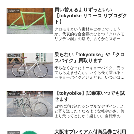
買い替えるよりずっといい
お知らせ
【tokyobike リユース リプロダク
ト】
クロモリという素材をご存じでしょう
か。代表的な合金鋼のひとつ「クロムモ
リブデン鋼」の略で、古くからスポーツ
サイクルのフレームに用いられてきまし
た。しなやかな乗り心地と軽やかな走行
感、そして細身ですっきりシャープなシ
乗らない「tokyobike」や「クロ
お知らせ
ルエットが特徴です。さらに...
スバイク」買取ります
乗らなくなったトーキョーバイク、売っ
てもらえませんか。いくら長く乗れるト
ーキョーバイクといえども、いつかは手
放す時がきます。新しいのに乗り換えた
くなったり、生活環境が変わって自転車
に求める条件と合わなくなったり、と理
【tokyobike】試乗車いつでも試
お知らせ
由は様々です。まだ乗れそ...
せます
日常に溶け込むシンプルなデザイン。ふ
と寄り道したくなるような軽やかさ。何
より乗ってとにかく楽しい。自転車のあ
る生活へと優しく押し出してくれるトー
キョーバイクは何が違うのでしょうか。
まずは試乗車で試してみてください。ト
大阪市プレミアム付商品券ご利用
お知らせ