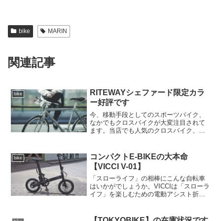
bike
MARIN
関連記事
RITEWAYシェファード限定カラ
bike
ー好評です
今、移動手段としてのスポーツバイク、
なかでもクロスバイクが大変注目されて
ます。当店でも人気のクロスバイク、
RITEWAYシェファード。この春からの限
定カラーが好評です。シンプルなルック
スですが、信頼性の高いシマノ製のパー
コンパクトE-BIKEの大本命
bike
ツを多用し、バルブキ...
【VICCI V-01】
「スローライフ」の相棒にこんな自転車
はいかがでしょうか。VICCIは「スローラ
イフ」を楽しむための電動アシスト折り
たたみ自転車です。FUJI、TERN、
DAHON、COLNAGOなどの有名どころの
輸入元メーカー「アキボウ」が新たに手
【TOKYOBIKE】の在庫状況です