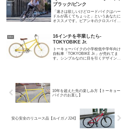
カタログはこちら
ブラック/ピンク
「速さは欲しいけどロードバイクはハー
ドルが高くてちょっと」というあなたに
オススメです。ビアンキのクロスバイ
ク、Roma 3 Diskクロスバイクなのに、
スポーティーな走行感が持ち味です。こ
う言うと乗りにくいのではと思われるか
16インチを卒業したら-
bike
もしれませんが、...
TOKYOBIKE Jr.
トーキョーバイクの小学校低中学年向け
自転車「TOKYOBIKE Jr.」が売れてま
す。シンプルなのに目を引くデザイン
と、愛らしいナチュラルカラーが子供に
も大人にも大好評。しかもトーキョーバ
イクだけあって品質も実用性もバッチリ
です。軽い車体と...
10年を超えた先の楽しみ方【トーキョー
バイクのお直し】
安心安全のリユース品【ルイガノJ24】