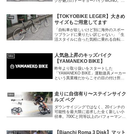
グが魅力のトーキョーバイクMONO。が
ここ最近、以前にも増して「艶消しカラ
ーは無いの」というお声が。自転車だけ
でなく、車、家具家電、携帯やタブレッ
【TOKYOBIKE LEGER】大きめ
bike
トなどあらゆる工業製品...
サイズもご用意してます
「自転車が欲しいけど別に海外のスポー
ツブランドに乗りたい訳じゃない」「生
活スタイルに合った気軽に乗れる自転車
が欲しい」「でも普通の自転車はイヤ」
そんなニーズに答えてくれるのがこの
【TOKYOBIKE LEGER】です。扱いやす
人気急上昇のキッズバイク
bike
く、漕ぎ出し軽...
【YAMANEKO BIKE】
昨年より取り扱いをスタートした
「YAMANEKO BIKE」運動遊具メーカー
という異業種だからこその目の付け所
で、乗りやすさや安全性において、お勧
めポイント満載のキッズバイクです。き
め細やかな設計による扱いやすさと品質
走りに自信有り〜ステインサイク
bike
の高さは、他と比べれば...
ルズ ペグ
ダウンサイジングではなく、20インチの
可能性を最大限に追求した全く新しい小
径車。700Cと同等以上のパフォーマンス
を追求したというだけあって、小径車と
は思えない異次元の走行性能です。只
今、試乗車もご用意しております。PDF
【Bianchi Roma 3 Disk】マット
bike