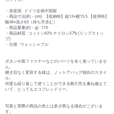
・原産国 : ドイツ企画中国製
・商品寸法(約・cm) : 【収納時】縦13×横15.5 【使用時】
幅45×高さ65（持ち手含む）
・商品重量(約・g) : 115
・商品材質 : コットン63% ナイロン37% (リップストッ
プ)
・仕様 : ウォッシャブル
ボタンや面ファスナーなどのパーツを全く使っていませ
ん。
継ぎ目なく変容する様は、ノットアバッグ独自のスタイ
ル。
何度も繰り返して使うことができる耐久性を兼ね備えて
いて、とってもエコフレンドリー。
写真と実際の商品の色とは多少異なる場合がございま
す。