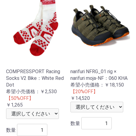
COMPRESSPORT Racing
narifuri NFRG_01 rig ×
Socks V2 Bike：White Red
narifuri moja-NF：060 KHA
Dot
希望小売価格：
￥18,150
希望小売価格：
￥2,530
【20%OFF】
【50%OFF】
￥14,520
￥1,265
数量
数量