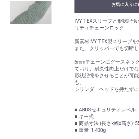
お気に入りに
IVY TEXスリーブと形状
リティチェーンロック
新素材IVY TEX製スリー
また、クリッパーでも切断し
6mmチェーンにグースネッ
ており、耐久性向上だけでな
形状記憶をさせることが可能
も、
シリンダーヘッドを持たず
■ ABUSセキュリティレベル: 
■ キー式
■ 商品寸法 (長さx幅x高さ): 55 x
■ 重量: 1,400g