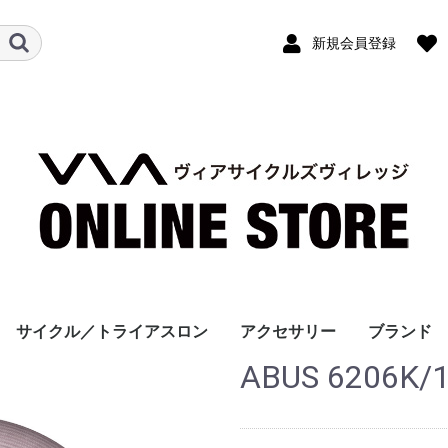
新規会員登録
サイクル／トライアスロン
アクセサリー
ブランド
ABUS 6206K
ジャケット/アウター
サイクルジャージ
サイクルパンツ
トライアスロン
コンプレッションウェア
レディースウェア
Tシャツ/ポロシャツ
アンダーウェア
ヘルメット
アイウェア
キャップ/ヘッドウェア
ウォーマー/カバー
グローブ
ソックス
シューズ
レーサーパンツ
カジュアルタイプ
ロック（鍵）
ライト・リフレクター
バッグ
ABUS
beruf bag
BOOKMAN
CASTELLI
COMPRES
縁 - enishi 
knog
le coq spo
NaliniPRO
narifuri
Notabag
POC/ポッ
RUDY PRO
SAYSKY
Tifosi
Wind X-tr
Z3R0D