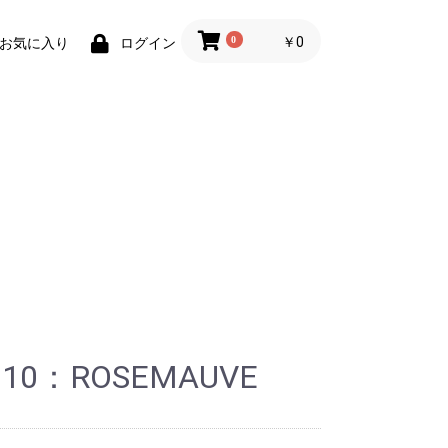
0
￥0
お気に入り
ログイン
/110：ROSEMAUVE
gage
SPORT
-
rtif
ク
JECT
eme
BORDOシリーズ
アーマードロック
チェーンロック
ケーブルロック
Uロック
Curve Front Light
Volume 800
Eclipse
Reflective-vest
Reflective Band
Block Light
Lightstick
Clip-on Reflectors
Snap Band
Hanging Reflectors
Reflective Stickers
Monocle
New Blinder
BLINDER MINI
BLINDER
FROG V3