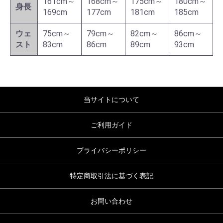
161cm～
168cm～
175cm～
180cm～
身長
169cm
177cm
181cm
185cm
ウェ
75cm～
79cm～
82cm～
86cm～
スト
83cm
86cm
89cm
93cm
当サイトについて
ご利用ガイド
プライバシーポリシー
特定商取引法に基づく表記
お問い合わせ