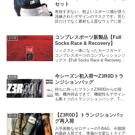
セット
奇抜すぎない、程よいスポーツ感が漂う
洗練されたデザインのマスクです。見た
目だけでなく素材も上質なウェアに使わ
れる清涼感のある生地で、とってもコン
フォートな付け心地です。3つのデザイン
がセットになってますので気分に合わせ
コンプレスポーツ新製品【Full
未分類
てお楽しみ下さい。Z3...
Socks Race & Recovery】
ソックスと一体になったカーフガード、
コンプレスポーツのコンプレッションソ
ックス【Full Socks Race & Recovery】
この履き心地は衝撃です。「キューッ」
と気持ち良い着圧に加えて、3Dドットの
セルフマッサージ機能で、もう疲れ...
今シーズン初入荷〜Z3R0Dトラ
未分類
ンジションバッグ
待ちに待ったフランスZ3R0Dからの荷
物。機内持込できて、機能性もデザイン
も断トツのトランジションバッグ、T-
BAG今シーズン初入荷です。申し訳ござ
いませんが、今回入荷分はすでにご予約
を付けていただいております。今シーズ
【Z3R0D】トランジションバッ
未分類
ンも品薄が予想されま...
グ再入荷
入手困難なゼロディーのT-BAG、今期国
内最終入荷です。準備が大変なトライア