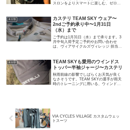
スロンをよりスマートに楽しむ、ゼロデ
ィーが考えた方法論。デザインも使い勝
手も並外れてます。Z3R0D T-BAG新作ト
ラッカーキャップ
カステリ TEAM SKY ウェア〜
未分類
2ndご予約承り中〜1月31日
（水）まで
ご予約は1月31日（水）まで承ります。3
月中旬入荷予定ご予約やお問い合わせ
は、ヴィアサイクルズヴィレッジ 担当オ
クムラまたはお気軽にメールでこちらま
でinfoapparel@real-retail.com
TEAM SKYも愛用のウインドス
未分類
トッパー半袖ジャージ〜カステリ
秋雨前線の影響でしばらくお天気が良く
なさそうです。TEAM SKYの選手が雨天
時のトレーニングに用いる、ウィンドス
トッパー半袖ジャージはいかがでしょう
か。最先端のテクノロジーとスタイルを
備えた逸品です。2017秋冬 CASTELLI
PER...
VIA CYCLES VILLAGE カスタムウェッ
トスーツ