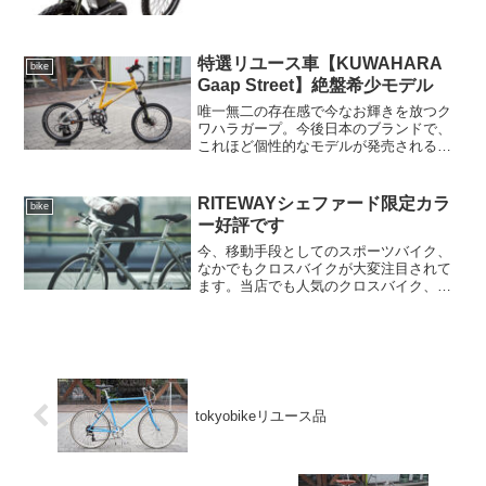
しみ下さい。普通の自転車と違って、ボ
ルトオンでは取付が出来ないので少々手
間が掛かりますが、同じ子育て世代のお
客様を少しでも応援できれ...
特選リユース車【KUWAHARA
bike
Gaap Street】絶盤希少モデル
唯一無二の存在感で今なお輝きを放つク
ワハラガープ。今後日本のブランドで、
これほど個性的なモデルが発売される事
が有るでしょうか。革新的なデザインと
機能美で小径スポーツモデルの一時代を
築いた名車です。買取にて頂戴した
RITEWAYシェファード限定カラ
bike
【KUWAHARA Gaap...
ー好評です
今、移動手段としてのスポーツバイク、
なかでもクロスバイクが大変注目されて
ます。当店でも人気のクロスバイク、
RITEWAYシェファード。この春からの限
定カラーが好評です。シンプルなルック
スですが、信頼性の高いシマノ製のパー
ツを多用し、バルブキ...
tokyobikeリユース品