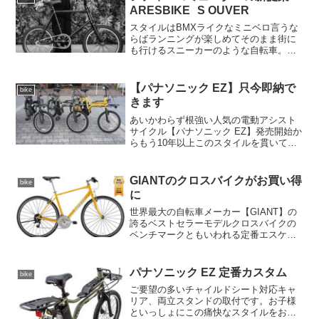
ARESBIKE S OUVER
スタイルはBMXライクなミニベロ言うな
らばランニングが楽しめてそのまま街に
も行けるスニーカーのような自転車。
ARESBIKESだけあってBMXテイストな
面持ちながら、重量と走行感はむちゃく
ちゃ軽いです。ARES BIKE S OUVER早
【パナソニック EZ】只今即納で
bike
速...
きます
あいかわらず根強い人気の電動アシスト
サイクル【パナソニック EZ】発売開始か
らもう10年以上このスタイルを貫いてま
す。ただ便利なだけでなく、個性的なス
タイルを楽しみつつ快適に乗れるのがEZ
の良さ。普通に乗るだけでワクワクして
GIANTのクロスバイクがお買い得
bike
くるこんな自転車...
に
世界最大の自転車メーカー【GIANT】の
誇るベストセラーモデルクロスバイクの
ベンチマークともいわれる定番エスケー
プシリーズが、専用スタンドを標準装備
した限定モデルとなって発売です。スタ
ンドが付くだけだなく、お値段も戦略的
パナソニック EZ 定番カスタム
bike
にかなり抑えられてい...
ご要望の多いチャイルドシート対応キャ
リア、両立スタンドの取付です。お子様
といっしょにこの痛快なスタイルをお楽